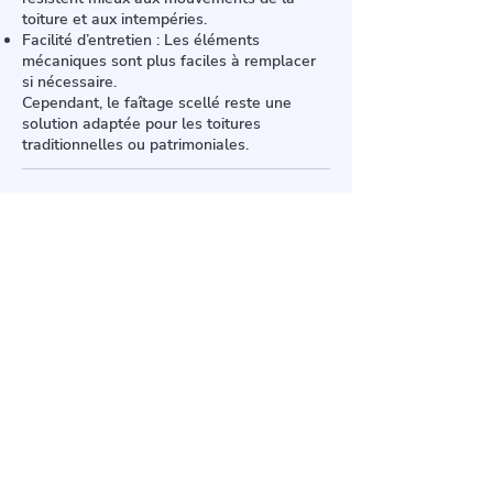
toiture et aux intempéries.
Facilité d’entretien : Les éléments
mécaniques sont plus faciles à remplacer
si nécessaire.
Cependant, le faîtage scellé reste une
solution adaptée pour les toitures
traditionnelles ou patrimoniales.
Artisans couvreurs de père en fils dans
le 91. Plus de 35 ans d'expérience au
service de tous vos travaux de
rénovation de toiture. Devis et
déplacement gratuit.
Blog de conseils travaux.
Noté 5/5