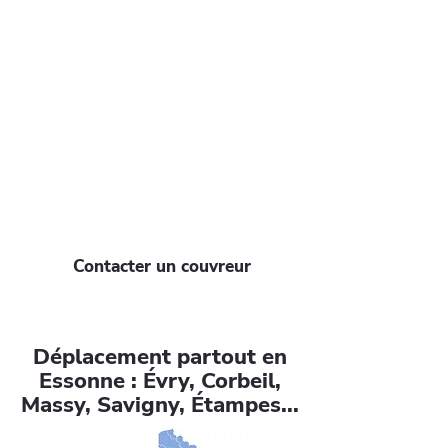
se dégrader
Un faîtage abîmé peut entraîner des
infiltrations, des dégâts coûteux et
compromettre la solidité de votre toit.
N’attendez pas que la situation
s’aggrave ! Contactez l'entreprise
Toitures de l'Essonne dès maintenant
pour une intervention rapide et éviter
les mauvaises surprises. Agissez avant
qu’il ne soit trop tard !
Contacter un couvreur
Déplacement partout en
Essonne : Évry, Corbeil,
Massy, Savigny, Étampes...