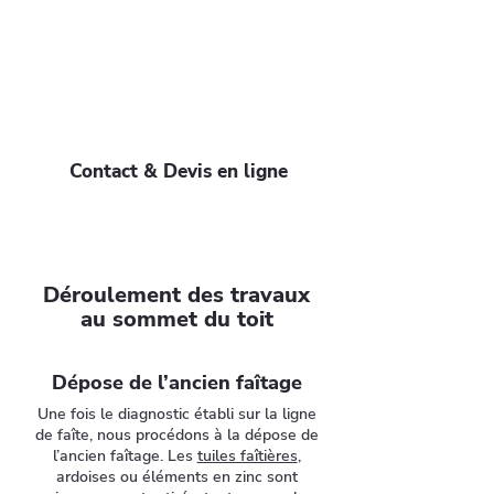
d’usure ou nécessite une rénovation
complète ? Notre équipe de couvreurs
en Essonne est à votre service pour des
interventions rapides, durables et
adaptées à votre toiture. Appelez-nous
au
09 72 01 40 00
Contact & Devis en ligne
Déroulement des travaux
au sommet du toit
Dépose de l’ancien faîtage
Une fois le diagnostic établi sur la ligne
de faîte, nous procédons à la dépose de
l’ancien faîtage. Les
tuiles faîtières
,
ardoises ou éléments en zinc sont