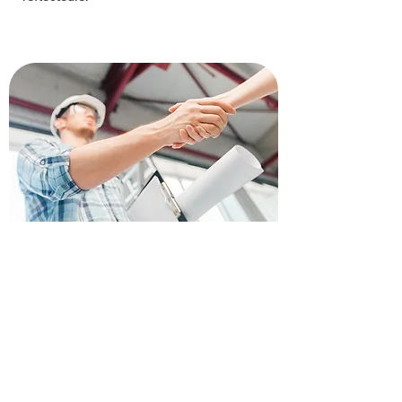
Recevez votre devis pour
rénover votre toiture à
Fleury-Mérogis
Envie de refaire votre toiture à Fleury-
Mérogis ? Faites confiance à nos
artisans pour un devis gratuit et
rapide. Profitez de notre expertise et
de nos 35 ans d'expérience pour un toit