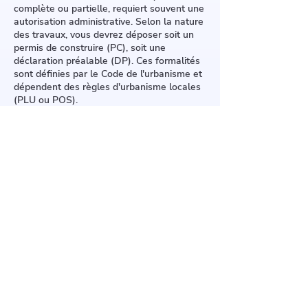
complète ou partielle, requiert souvent une
autorisation administrative. Selon la nature
des travaux, vous devrez déposer soit un
permis de construire (PC), soit une
déclaration préalable (DP). Ces formalités
sont définies par le Code de l'urbanisme et
dépendent des règles d'urbanisme locales
(PLU ou POS).
Un PC est exigé pour des transformations
importantes : modification de l'inclinaison,
surélévation, ou installation de grandes
fenêtres de toit. Une DP suffit pour des
travaux plus légers comme le
remplacement de la couverture ou la pose
de panneaux solaires.
Renseignez-vous auprès du service
urbanisme de votre mairie pour garantir la
légalité de vos travaux.
12 Rue Roger Clavier, 91700
Fleury-Mérogis