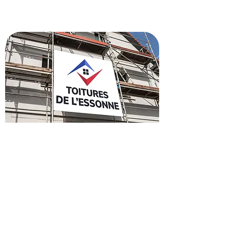
Recevez un devis pour
rénover votre toiture à
Massy
Besoin de refaire votre toiture à Massy
? Faites confiance à nos artisans pour
un devis gratuit et rapide. Profitez de
notre expertise et de nos 35 ans
d'expérience pour un toit solide et