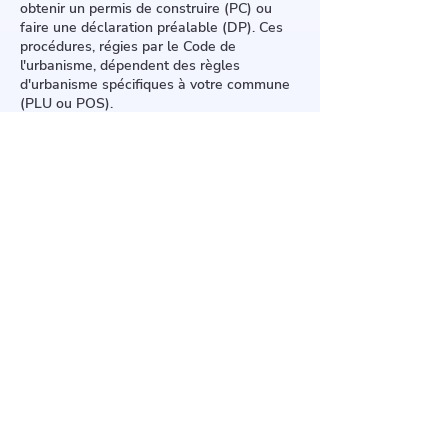
obtenir un permis de construire (PC) ou
faire une déclaration préalable (DP). Ces
procédures, régies par le Code de
l'urbanisme, dépendent des règles
d'urbanisme spécifiques à votre commune
(PLU ou POS).
Un PC est nécessaire pour des
modifications conséquentes : changement
d'inclinaison, rehaussement, ou installation
de grandes fenêtres de toit. Une DP suffit
pour des travaux plus légers comme le
remplacement de la couverture ou la pose
de panneaux solaires.
N'hésitez pas à contacter le service
urbanisme de votre mairie pour vous
assurer de la conformité de votre projet.
70 Grande Rue, 91510 Lardy
Plus d'informations