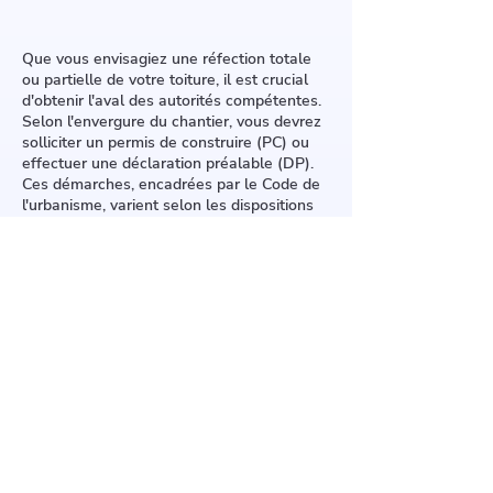
Que vous envisagiez une réfection totale
ou partielle de votre toiture, il est crucial
d'obtenir l'aval des autorités compétentes.
Selon l'envergure du chantier, vous devrez
solliciter un permis de construire (PC) ou
effectuer une déclaration préalable (DP).
Ces démarches, encadrées par le Code de
l'urbanisme, varient selon les dispositions
du PLU ou POS local.
Les travaux substantiels comme un
changement de pente, une élévation du toit
ou l'ajout de grandes ouvertures
nécessitent un PC. Pour des interventions
plus modestes telles que le remplacement
des tuiles ou l'installation de panneaux
photovoltaïques, une DP suffit.
Pour éviter tout problème, consultez le
service urbanisme de votre mairie avant de
commencer.
5 Rue de la Mairie, 91150