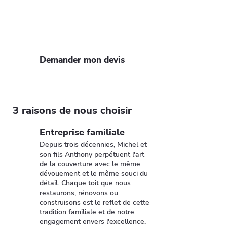
à nos artisans pour un devis gratuit et
rapide. Profitez de notre expertise et
de nos 35 ans d'expérience pour un toit
solide et esthétique.
Demander mon devis
3 raisons de nous choisir
Entreprise familiale
Depuis trois décennies, Michel et
son fils Anthony perpétuent l'art
de la couverture avec le même
dévouement et le même souci du
détail. Chaque toit que nous
restaurons, rénovons ou
construisons est le reflet de cette
tradition familiale et de notre
engagement envers l'excellence.