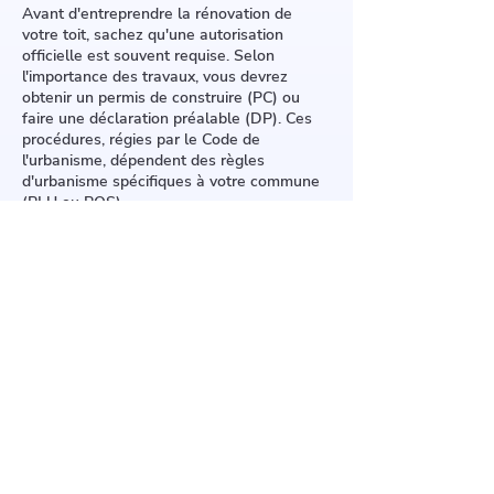
Avant d'entreprendre la rénovation de
votre toit, sachez qu'une autorisation
officielle est souvent requise. Selon
l'importance des travaux, vous devrez
obtenir un permis de construire (PC) ou
faire une déclaration préalable (DP). Ces
procédures, régies par le Code de
l'urbanisme, dépendent des règles
d'urbanisme spécifiques à votre commune
(PLU ou POS).
Un PC est nécessaire pour des
modifications conséquentes : changement
d'inclinaison, rehaussement, ou installation
de grandes fenêtres de toit. Une DP suffit
pour des travaux plus légers comme le
remplacement de la couverture ou la pose
de panneaux solaires.
N'hésitez pas à contacter le service
urbanisme de votre mairie pour vous
assurer de la conformité de votre projet.
6 Pl. Charles de Gaulle, 91790
Boissy-sous-Saint-Yon