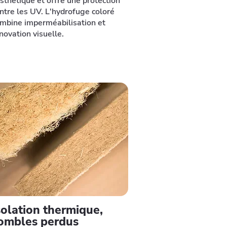
esthétique et offre une protection
ntre les UV. L'hydrofuge coloré
mbine imperméabilisation et
novation visuelle.
solation thermique,
ombles perdus