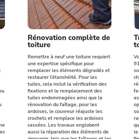
Rénovation complète de
T
toiture
t
Remettre à neuf une toiture requiert
Vo
une expertise spécifique pour
91
t
remplacer les éléments dégradés et
so
restaurer l’étanchéité. Pour les
ch
tuiles, cela inclut la vérification des
ré
ou
fixations et le remplacement des
fe
tuiles endommagées ainsi que la
as
u
rénovation du faîtage, pour les
op
ardoises, le couvreur réajuste les
so
crochets et remplace les ardoises
ra
mme
cassées. Les travaux englobent
qu
vec
aussi la réparation des éléments de
le
,
zinguerie, tels que les faîtages et les
fi