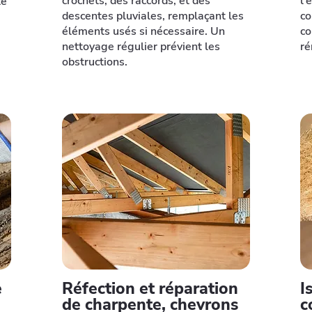
crochets, des raccords, et des
l'
te
descentes pluviales, remplaçant les
co
éléments usés si nécessaire. Un
co
nettoyage régulier prévient les
ré
obstructions.
e
Réfection et réparation
I
de charpente, chevrons
c