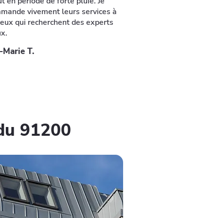
t en période de forte pluie. Je
mande vivement leurs services à
ceux qui recherchent des experts
ux.
-Marie T.
 du 91200