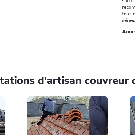
surtou
recom
tous 
série
Anne
tations d'artisan couvreur