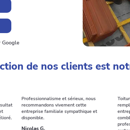
r Google
ction de nos clients est not
Professionnalisme et sérieux, nous
Toitur
sultat
recommandons vivement cette
rempl
et
entreprise familiale sympathique et
entre
lioré.
disponible.
combl
profe
Nicolas G.