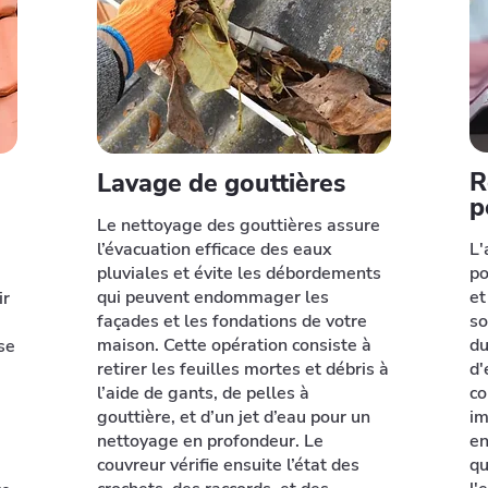
R
Lavage de gouttières
p
Le nettoyage des gouttières assure
l’évacuation efficace des eaux
L'
pluviales et évite les débordements
po
qui peuvent endommager les
et
ir
façades et les fondations de votre
so
maison. Cette opération consiste à
du
se
retirer les feuilles mortes et débris à
d'
l’aide de gants, de pelles à
co
gouttière, et d’un jet d’eau pour un
im
nettoyage en profondeur. Le
en
couvreur vérifie ensuite l’état des
qu