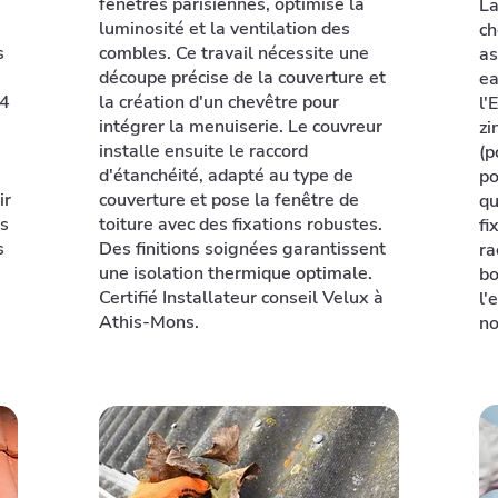
fenêtres parisiennes, optimise la
La
luminosité et la ventilation des
ch
s
combles. Ce travail nécessite une
as
découpe précise de la couverture et
ea
24
la création d'un chevêtre pour
l'
intégrer la menuiserie. Le couvreur
zi
installe ensuite le raccord
(p
d'étanchéité, adapté au type de
po
ir
couverture et pose la fenêtre de
qu
rs
toiture avec des fixations robustes.
fi
s
Des finitions soignées garantissent
ra
une isolation thermique optimale.
bo
Certifié Installateur conseil Velux à
l'
Athis-Mons.
no