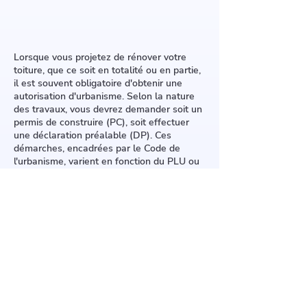
Lorsque vous projetez de rénover votre
toiture, que ce soit en totalité ou en partie,
il est souvent obligatoire d'obtenir une
autorisation d'urbanisme. Selon la nature
des travaux, vous devrez demander soit un
permis de construire (PC), soit effectuer
une déclaration préalable (DP). Ces
démarches, encadrées par le Code de
l'urbanisme, varient en fonction du PLU ou
POS de votre localité.
Un PC est requis pour des modifications
substantielles comme un changement
d'inclinaison, une élévation du toit ou
l'installation de grandes fenêtres de toit.
Une DP suffit pour des travaux moins
importants tels que le remplacement de la
couverture ou la pose de panneaux
solaires.
Pour vous assurer de la conformité de