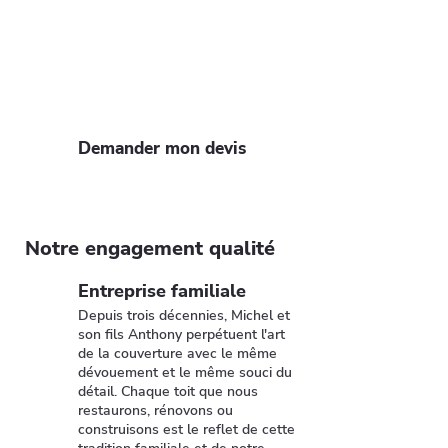
Wissous ? Faites confiance à nos
artisans pour un devis gratuit et
rapide. Profitez de notre expertise et
de nos 35 ans d'expérience pour un toit
solide et esthétique.
Demander mon devis
Notre engagement qualité
Entreprise familiale
Depuis trois décennies, Michel et
son fils Anthony perpétuent l'art
de la couverture avec le même
dévouement et le même souci du
détail. Chaque toit que nous
restaurons, rénovons ou
construisons est le reflet de cette