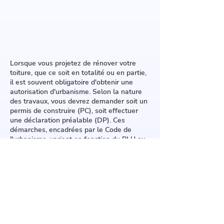
Lorsque vous projetez de rénover votre
toiture, que ce soit en totalité ou en partie,
il est souvent obligatoire d'obtenir une
autorisation d'urbanisme. Selon la nature
des travaux, vous devrez demander soit un
permis de construire (PC), soit effectuer
une déclaration préalable (DP). Ces
démarches, encadrées par le Code de
l'urbanisme, varient en fonction du PLU ou
POS de votre localité.
Un PC est requis pour des modifications
substantielles comme un changement
d'inclinaison, une élévation du toit ou
l'installation de grandes fenêtres de toit.
Une DP suffit pour des travaux moins
importants tels que le remplacement de la
couverture ou la pose de panneaux