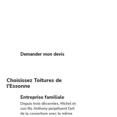
Bruyères-le-Châtel
Envie de refaire votre toiture à
Bruyères-le-Châtel ? Faites confiance à
nos artisans pour un devis gratuit et
rapide. Profitez de notre expertise et
de nos 35 ans d'expérience pour un toit
solide et esthétique.
Demander mon devis
Choisissez Toitures de
l'Essonne
Entreprise familiale
Depuis trois décennies, Michel et
son fils Anthony perpétuent l'art
de la couverture avec le même