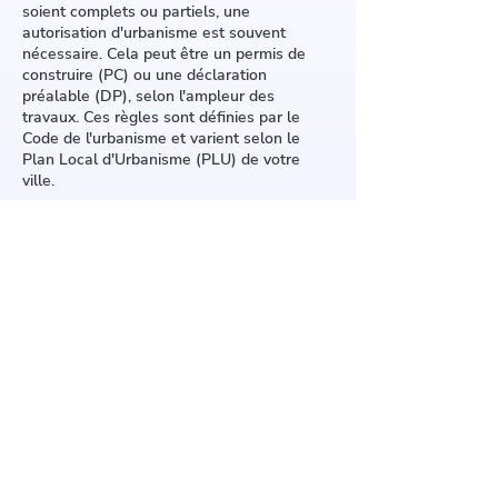
soient complets ou partiels, une
autorisation d'urbanisme est souvent
nécessaire. Cela peut être un permis de
construire (PC) ou une déclaration
préalable (DP), selon l'ampleur des
travaux. Ces règles sont définies par le
Code de l'urbanisme et varient selon le
Plan Local d'Urbanisme (PLU) de votre
ville.
Un PC est requis pour des changements
importants comme la modification de la
pente du toit, une surélévation ou l'ajout de
fenêtres de toit Velux de grande taille. Une
DP suffit pour des travaux plus simples,
comme remplacer les matériaux de
couverture ou installer des panneaux
solaires.
Contactez le service urbanisme de votre
mairie pour plus d'informations.
62 Rue de la Division Leclerc,
91160 Saulx-les-Chartreux