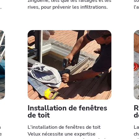
zinguerie, tels que les faîtages et les
so
.
rives, pour prévenir les infiltrations.
l'
Installation de fenêtres
R
de toit
d
à
L'installation de fenêtres de toit
La
e
Velux nécessite une expertise
ch