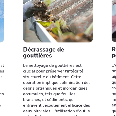
R
Décrassage de
p
gouttières
L'
est
Le nettoyage de gouttières est
pe
des
crucial pour préserver l'intégrité
pi
ns.
structurelle du bâtiment. Cette
qu
opération implique l'élimination des
co
débris organiques et inorganiques
mu
ues
accumulés, tels que feuilles,
im
branches, et sédiments, qui
en
e
entravent l'écoulement efficace des
qu
eaux pluviales. L'utilisation d'outils