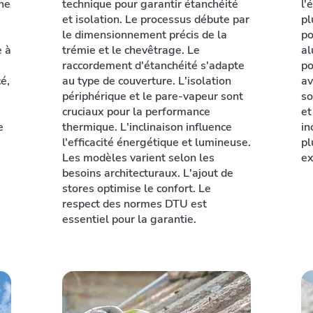
ne
technique pour garantir étanchéité
l'
et isolation. Le processus débute par
pl
le dimensionnement précis de la
po
e à
trémie et le chevêtrage. Le
al
raccordement d'étanchéité s'adapte
po
é,
au type de couverture. L'isolation
av
périphérique et le pare-vapeur sont
so
cruciaux pour la performance
et
e
thermique. L'inclinaison influence
in
l'efficacité énergétique et lumineuse.
pl
Les modèles varient selon les
ex
besoins architecturaux. L'ajout de
stores optimise le confort. Le
respect des normes DTU est
essentiel pour la garantie.