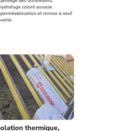
 protège des ultraviolets.
hydrofuge coloré associe
perméabilisation et remise à neuf
suelle.
solation thermique,