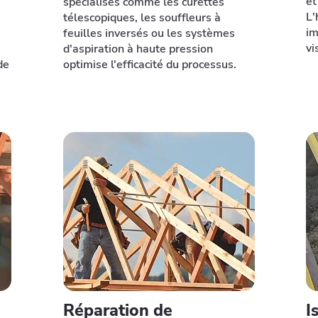
et
spécialisés comme les curettes
L'
télescopiques, les souffleurs à
im
feuilles inversés ou les systèmes
vi
d'aspiration à haute pression
de
optimise l'efficacité du processus.
Réparation de
I