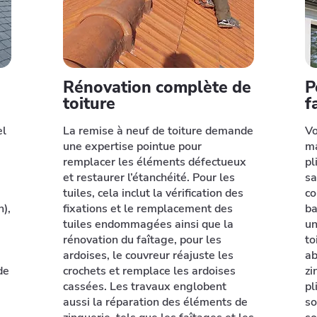
Rénovation complète de
P
toiture
f
el
La remise à neuf de toiture demande
Vo
une expertise pointue pour
ma
remplacer les éléments défectueux
pl
et restaurer l’étanchéité. Pour les
sa
tuiles, cela inclut la vérification des
co
n),
fixations et le remplacement des
ba
tuiles endommagées ainsi que la
un
rénovation du faîtage, pour les
to
ardoises, le couvreur réajuste les
ab
de
crochets et remplace les ardoises
zi
cassées. Les travaux englobent
pl
aussi la réparation des éléments de
so