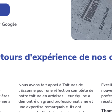
r Google
etours d'expérience de nos c
Nous avons fait appel à Toitures de
Excell
y
l'Essonne pour une réfection complète de
nouvel
ières
notre toiture en ardoises. Leur équipe a
profe
onne a
démontré un grand professionnalisme et
résult
une expertise remarquable. Ils ont
Thom