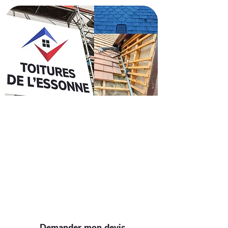
Obtenez un devis pour
rénover votre toiture à
Paray-Vieille-Poste
Envie de refaire votre toiture à Paray-
Vieille-Poste ? Faites confiance à nos
artisans pour un devis gratuit et
rapide. Profitez de notre expertise et
de nos 35 ans d'expérience pour un toit
solide et esthétique.
Demander mon devis