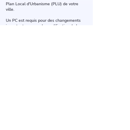
Plan Local d'Urbanisme (PLU) de votre
ville.
Un PC est requis pour des changements
importants comme la modification de la
pente du toit, une surélévation ou l'ajout de
fenêtres de toit Velux de grande taille. Une
DP suffit pour des travaux plus simples,
comme remplacer les matériaux de
couverture ou installer des panneaux
solaires.
Contactez le service urbanisme de votre
mairie pour plus d'informations.
8 Pl. Henri Barbusse, 91550
Paray-Vieille-Poste
Plus d'informations