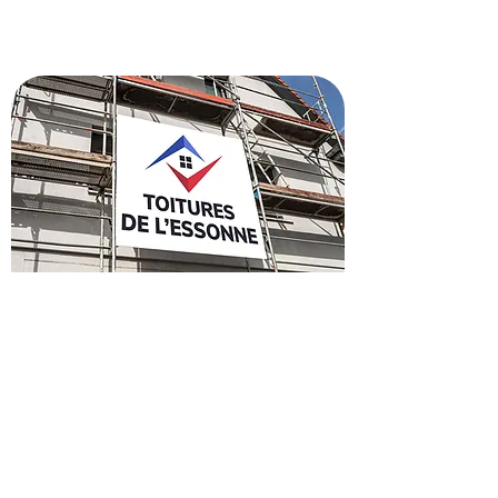
Obtenez un devis pour
rénover votre toiture à
Villiers-sur-Orge
Envie de refaire votre toiture à Villiers-
sur-Orge ? Faites confiance à nos
artisans pour un devis gratuit et
rapide. Profitez de notre expertise et
de nos 35 ans d'expérience pour un toit