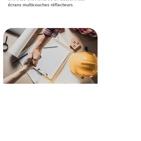
écrans multicouches réflecteurs.
Recevez votre devis pour
rénover votre toiture à
Villemoisson-sur-Orge
Envie de refaire votre toiture à
Villemoisson-sur-Orge ? Faites
confiance à nos artisans pour un devis
gratuit et rapide. Profitez de notre