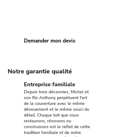
Pierre-du-Perray ? Faites confiance à
nos artisans pour un devis gratuit et
rapide. Profitez de notre expertise et
de nos 35 ans d'expérience pour un toit
solide et esthétique.
Demander mon devis
Notre garantie qualité
Entreprise familiale
Depuis trois décennies, Michel et
son fils Anthony perpétuent l'art
de la couverture avec le même
dévouement et le même souci du
détail. Chaque toit que nous
restaurons, rénovons ou
construisons est le reflet de cette
tradition familiale et de notre