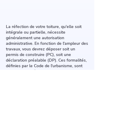
La réfection de votre toiture, qu'elle soit
intégrale ou partielle, nécessite
généralement une autorisation
administrative. En fonction de l'ampleur des
travaux, vous devrez déposer soit un
permis de construire (PC), soit une
déclaration préalable (DP). Ces formalités,
définies par le Code de l'urbanisme, sont
soumises aux règles d'urbanisme locales
(PLU ou POS).
Les modifications importantes telles qu'un
changement de pente, une surélévation ou
l'ajout de grandes lucarnes exigent un PC.
Pour des interventions plus modestes
comme le remplacement des tuiles ou
l'installation de panneaux photovoltaïques,
une DP est suffisante.
Pour garantir la légalité de vos travaux,