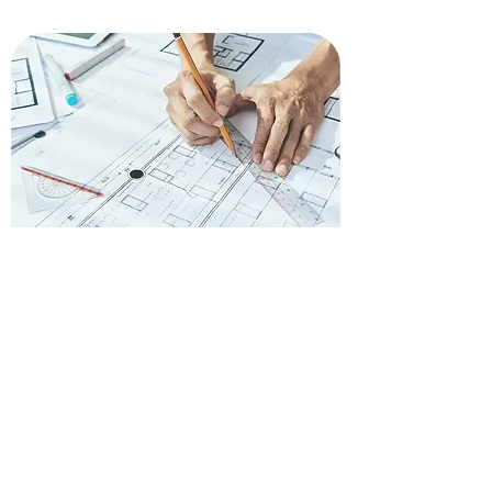
Obtenez un devis pour
rénover votre toiture à
Bures-sur-Yvette
Envie de refaire votre toiture à Bures-
sur-Yvette ? Faites confiance à nos
artisans pour un devis gratuit et
rapide. Profitez de notre expertise et
de nos 35 ans d'expérience pour un toit
solide et esthétique.