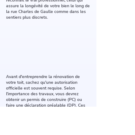
reconnaît le vrai professionnel, celui qui
assure la longévité de votre bien le long de
la rue Charles de Gaulle comme dans les
sentiers plus discrets.
Avant d'entreprendre la rénovation de
votre toit, sachez qu'une autorisation
officielle est souvent requise. Selon
l'importance des travaux, vous devrez
obtenir un permis de construire (PC) ou
faire une déclaration préalable (DP). Ces
procédures, régies par le Code de
l'urbanisme, dépendent des règles
d'urbanisme spécifiques à votre commune
(PLU ou POS).
Un PC est nécessaire pour des