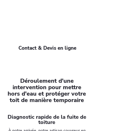
N'attendez pas que les dégâts
s'aggravent. Notre équipe de couvreurs
intervient 24h/24 dans toute l'Essonne
pour sécuriser votre habitation. Un
simple appel au
09 72 01 40 00
et
nous sommes chez vous !
Contact & Devis en ligne
Déroulement d'une
intervention pour mettre
hors d'eau et protéger votre
toit de manière temporaire
Diagnostic rapide de la fuite de
toiture
À notre arrivée, notre artisan couvreur en