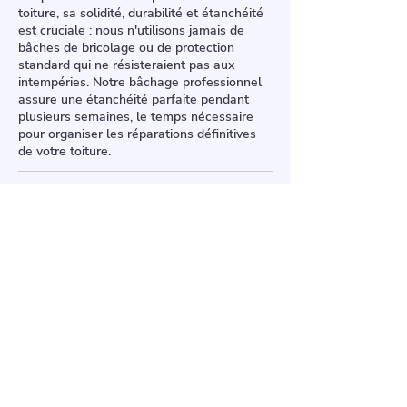
toiture, sa solidité, durabilité et étanchéité
est cruciale : nous n'utilisons jamais de
bâches de bricolage ou de protection
standard qui ne résisteraient pas aux
intempéries. Notre bâchage professionnel
assure une étanchéité parfaite pendant
plusieurs semaines, le temps nécessaire
pour organiser les réparations définitives
de votre toiture.
Artisans couvreurs de père en fils dans
le 91. Plus de 35 ans d'expérience au
service de tous vos travaux de
rénovation de toiture. Devis et
déplacement gratuit.
Blog de conseils travaux.