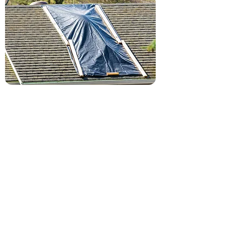
Agissez vite avant que l'eau
n'infiltre votre maison
Ne laissez pas une simple infiltration
se transformer en désastre. Une tuile
cassée ou une ardoise manquante
peuvent rapidement causer des
milliers d'euros de dégâts : plafonds
tachés, isolation gorgée d'eau,
charpente fragilisée... Chaque minute
compte ! Nos couvreurs d'urgence
interviennent 24h/24.