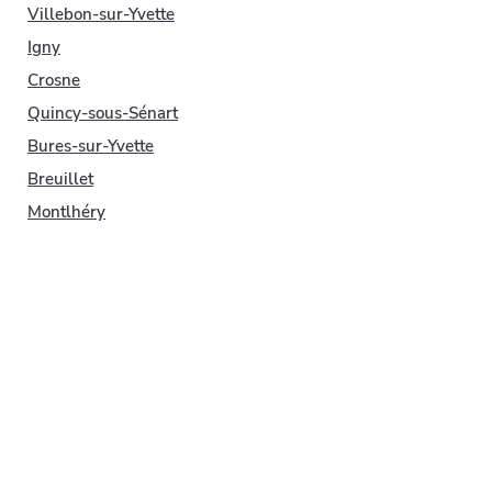
Villebon-sur-Yvette
Igny
Crosne
Quincy-sous-Sénart
Bures-sur-Yvette
Breuillet
Montlhéry
Marcoussis
La Ville-du-Bois
Boussy-Saint-Antoine
Paray-Vieille-Poste
Ballancourt-sur-Essonne
Saint-Germain-lès-Corbeil
Soisy-sur-Seine
Lisses